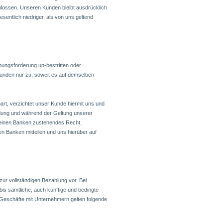
lossen. Unseren Kunden bleibt ausdrücklich
sentlich niedriger, als von uns geltend
nungsforderung un-bestritten oder
 Kunden nur zu, soweit es auf demselben
art, verzichtet unser Kunde hiermit uns und
dung und während der Geltung unserer
einen Banken zustehendes Recht,
n Banken mitteilen und uns hierüber auf
zur vollständigen Bezahlung vor. Bei
is sämtliche, auch künftige und bedingte
 Geschäfte mit Unternehmern gelten folgende