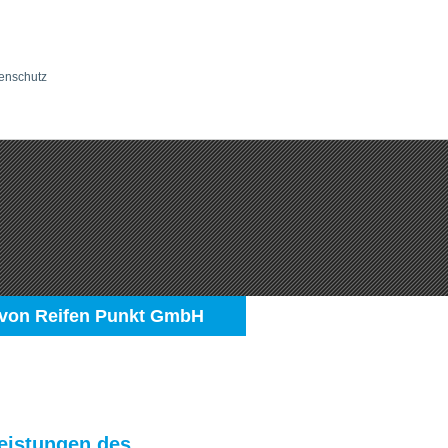
enschutz
 von Reifen Punkt GmbH
leistungen des