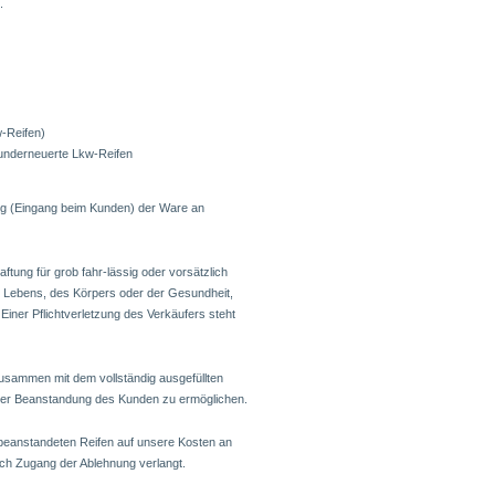
.
-Reifen)
runderneuerte Lkw-Reifen
ung (Eingang beim Kunden) der Ware an
aftung für grob fahr-lässig oder vorsätzlich
s Lebens, des Körpers oder der Gesundheit,
 Einer Pflichtverletzung des Verkäufers steht
zusammen mit dem vollständig ausgefüllten
der Beanstandung des Kunden zu ermöglichen.
eanstandeten Reifen auf unsere Kosten an
ch Zugang der Ablehnung verlangt.