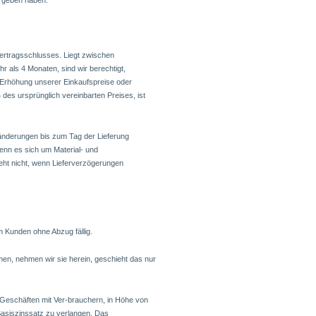
ergeben haben.
Vertragsschlusses. Liegt zwischen
r als 4 Monaten, sind wir berechtigt,
 Erhöhung unserer Einkaufspreise oder
es ursprünglich vereinbarten Preises, ist
änderungen bis zum Tag der Lieferung
enn es sich um Material- und
ht nicht, wenn Lieferverzögerungen
 Kunden ohne Abzug fällig.
men, nehmen wir sie herein, geschieht das nur
 Geschäften mit Ver-brauchern, in Höhe von
asiszinssatz zu verlangen. Das