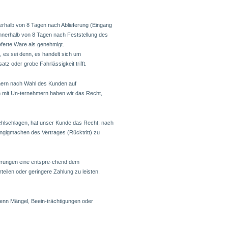
rhalb von 8 Tagen nach Ablieferung (Eingang
innerhalb von 8 Tagen nach Feststellung des
ieferte Ware als genehmigt.
es sei denn, es handelt sich um
z oder grobe Fahrlässigkeit trifft.
hern nach Wahl des Kunden auf
n mit Un-ternehmern haben wir das Recht,
fehlschlagen, hat unser Kunde das Recht, nach
gigmachen des Vertrages (Rücktritt) zu
eferungen eine entspre-chend dem
eilen oder geringere Zahlung zu leisten.
nn Mängel, Beein-trächtigungen oder