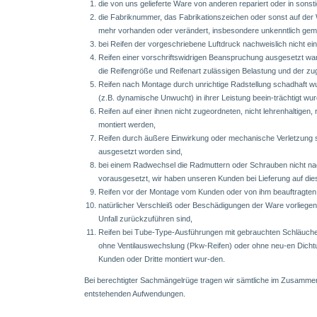
die von uns gelieferte Ware von anderen repariert oder in sonst
die Fabriknummer, das Fabrikationszeichen oder sonst auf der
mehr vorhanden oder verändert, insbesondere unkenntlich gem
bei Reifen der vorgeschriebene Luftdruck nachweislich nicht ei
Reifen einer vorschriftswidrigen Beanspruchung ausgesetzt wa
die Reifengröße und Reifenart zulässigen Belastung und der z
Reifen nach Montage durch unrichtige Radstellung schadhaft w
(z.B. dynamische Unwucht) in ihrer Leistung beein-trächtigt wu
Reifen auf einer ihnen nicht zugeordneten, nicht lehrenhaltigen
montiert werden,
Reifen durch äußere Einwirkung oder mechanische Verletzung 
ausgesetzt worden sind,
bei einem Radwechsel die Radmuttern oder Schrauben nicht n
vorausgesetzt, wir haben unseren Kunden bei Lieferung auf die
Reifen vor der Montage vom Kunden oder von ihm beauftragten D
natürlicher Verschleiß oder Beschädigungen der Ware vorliege
Unfall zurückzuführen sind,
Reifen bei Tube-Type-Ausführungen mit gebrauchten Schläuch
ohne Ventilauswechslung (Pkw-Reifen) oder ohne neu-en Dichtu
Kunden oder Dritte montiert wur-den.
Bei berechtigter Sachmängelrüge tragen wir sämtliche im Zusamme
entstehenden Aufwendungen.