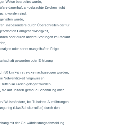
iger Weise bearbeitet wurde,
 Ware dauerhaft an-gebrachte Zeichen nicht
acht worden sind,
ngehalten wurde,
ren, insbesondere durch Überschreiten der für
ugeordneten Fahrgeschwindigkeit,
urden oder durch andere Störungen im Radlauf
rden,
, rostigen oder sonst mangelhaften Felge
schadhaft geworden oder Erhitzung
ach 50 km Fahrstre-cke nachgezogen wurden,
se Notwendigkeit hingewiesen,
ritten im Freien gelagert wurden,
n, die auf unsach-gemäße Behandlung oder
en/ Wulstbändern, bei Tubeless-Ausführungen
ngsring (Lkw/Schulterreifen) durch den
nhang mit der Ge-währleistungsabwicklung