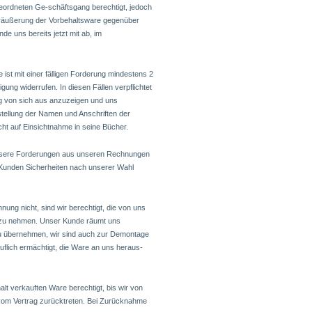
eordneten Ge-schäftsgang berechtigt, jedoch
eräußerung der Vorbehaltsware gegenüber
e uns bereits jetzt mit ab, im
 ist mit einer fälligen Forderung mindestens 2
gung widerrufen. In diesen Fällen verpflichtet
ng von sich aus anzuzeigen und uns
tstellung der Namen und Anschriften der
ht auf Einsichtnahme in seine Bücher.
 unsere Forderungen aus unseren Rechnungen
 Kunden Sicherheiten nach unserer Wahl
ung nicht, sind wir berechtigt, die von uns
itz zu nehmen. Unser Kunde räumt uns
zu übernehmen, wir sind auch zur Demontage
uflich ermächtigt, die Ware an uns heraus-
lt verkauften Ware berechtigt, bis wir von
om Vertrag zurücktreten. Bei Zurücknahme