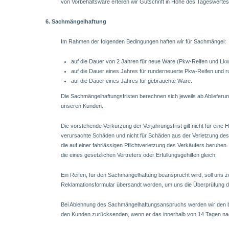
von Vorbehaltsware erteilen wir Gutschrift in Höhe des Tageswertes
6. Sachmängelhaftung
Im Rahmen der folgenden Bedingungen haften wir für Sachmängel:
auf die Dauer von 2 Jahren für neue Ware (Pkw-Reifen und Lkw
auf die Dauer eines Jahres für runderneuerte Pkw-Reifen und 
auf die Dauer eines Jahres für gebrauchte Ware.
Die Sachmängelhaftungsfristen berechnen sich jeweils ab Abliefer
unseren Kunden.
Die vorstehende Verkürzung der Verjährungsfrist gilt nicht für eine H
verursachte Schäden und nicht für Schäden aus der Verletzung de
die auf einer fahrlässigen Pflichtverletzung des Verkäufers beruhen.
die eines gesetzlichen Vertreters oder Erfüllungsgehilfen gleich.
Ein Reifen, für den Sachmängelhaftung beansprucht wird, soll uns 
Reklamationsformular übersandt werden, um uns die Überprüfung 
Bei Ablehnung des Sachmängelhaftungsanspruchs werden wir den b
den Kunden zurücksenden, wenn er das innerhalb von 14 Tagen na