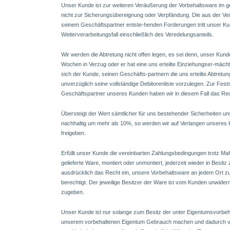
Unser Kunde ist zur weiteren Veräußerung der Vorbehaltsware im g
nicht zur Sicherungsübereignung oder Verpfändung. Die aus der V
seinem Geschäftspartner entste-henden Forderungen tritt unser Kund
Weiterverarbeitungsfall einschließlich des Veredelungsanteils.
Wir werden die Abtretung nicht offen legen, es sei denn, unser Kunde
Wochen in Verzug oder er hat eine uns erteilte Einziehungser-mächti
sich der Kunde, seinen Geschäfts-partnern die uns erteilte Abtretu
unverzüglich seine vollständige Debitorenliste vorzulegen. Zur Fes
Geschäftspartner unseres Kunden haben wir in diesem Fall das Rec
Übersteigt der Wert sämtlicher für uns bestehender Sicherheiten
nachhaltig um mehr als 10%, so werden wir auf Verlangen unseres
freigeben.
Erfüllt unser Kunde die vereinbarten Zahlungsbedingungen trotz Mahn
gelieferte Ware, montiert oder unmontiert, jederzeit wieder in Bes
ausdrücklich das Recht ein, unsere Vorbehaltsware an jedem Ort 
berechtigt. Der jeweilige Besitzer der Ware ist vom Kunden unwiderr
zugeben.
Unser Kunde ist nur solange zum Besitz der unter Eigentumsvorbeha
unserem vorbehaltenen Eigentum Gebrauch machen und dadurch v