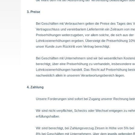
die Ware dem mit der Ausführung der Versendung Beauftragten üb
3. Preise
Bei Geschäften mit Verbrauchern gelten die Preise des Tages des 
Vertragsschluss und vereinbartem Liefertermin ein Zeitraum von meh
Preiserhöhungen weiterzugeben, vor allem solche, die sich aus der
Lohnkostenerhöhungen ergeben. Übersteigt die Preiserhöhung 10% d
unser Kunde zum Rücktritt vom Vertrag berechtigt.
Bei Geschäften mit Unternehmern sind wir bei wesentlichen Kosten
berechtigt, über eine Preiserhöhung zu verhandeln, insbesondere w
Lohnkostenerhöhungen handelt. Das Recht auf Preiserhöhung beste
nachweislich allein in unserem Verantwortungsbereich liegen.
4. Zahlung
Unsere Forderungen sind sofort bei Zugang unserer Rechnung beim
Wir sind nicht verpflichtet, Schecks oder Wechsel entgegen zu neh
erfüllungshalber.
Wir sind berechtigt, bei Zahlungsverzug Zinsen in Höhe von 5% bei
8% bei Geschäften mit Unternehmern, über dem jeweils geltenden B