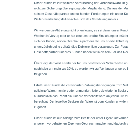
Unser Kunde ist zur weiteren Veräußerung der Vorbehaltsware im g
nicht zur Sicherungsübereignung oder Verpfändung. Die aus der V
seinem Geschäftspartner entste-henden Forderungen tritt unser Kund
Weiterverarbeitungsfall einschließlich des Veredelungsanteils.
Wir werden die Abtretung nicht offen legen, es sei denn, unser Kunde
Wochen in Verzug oder er hat eine uns erteilte Einziehungser-mächti
sich der Kunde, seinen Geschäfts-partnern die uns erteilte Abtretu
unverzüglich seine vollständige Debitorenliste vorzulegen. Zur Fes
Geschäftspartner unseres Kunden haben wir in diesem Fall das Rec
Übersteigt der Wert sämtlicher für uns bestehender Sicherheiten
nachhaltig um mehr als 10%, so werden wir auf Verlangen unseres
freigeben.
Erfüllt unser Kunde die vereinbarten Zahlungsbedingungen trotz Mahn
gelieferte Ware, montiert oder unmontiert, jederzeit wieder in Bes
ausdrücklich das Recht ein, unsere Vorbehaltsware an jedem Ort 
berechtigt. Der jeweilige Besitzer der Ware ist vom Kunden unwiderr
zugeben.
Unser Kunde ist nur solange zum Besitz der unter Eigentumsvorbeha
unserem vorbehaltenen Eigentum Gebrauch machen und dadurch v