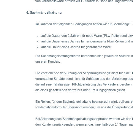
von Vorbehaltsware erteilen wir Gutschrift in Höhe des Tageswertes
6. Sachmängelhaftung
Im Rahmen der folgenden Bedingungen haften wir für Sachmängel:
auf die Dauer von 2 Jahren für neue Ware (Pkw-Reifen und Lkw
auf die Dauer eines Jahres für runderneuerte Pkw-Reifen und 
auf die Dauer eines Jahres für gebrauchte Ware.
Die Sachmängelhaftungsfristen berechnen sich jeweils ab Abliefer
unseren Kunden.
Die vorstehende Verkürzung der Verjährungsfrist gilt nicht für eine H
verursachte Schäden und nicht für Schäden aus der Verletzung de
die auf einer fahrlässigen Pflichtverletzung des Verkäufers beruhen.
die eines gesetzlichen Vertreters oder Erfüllungsgehilfen gleich.
Ein Reifen, für den Sachmängelhaftung beansprucht wird, soll uns 
Reklamationsformular übersandt werden, um uns die Überprüfung 
Bei Ablehnung des Sachmängelhaftungsanspruchs werden wir den b
den Kunden zurücksenden, wenn er das innerhalb von 14 Tagen na