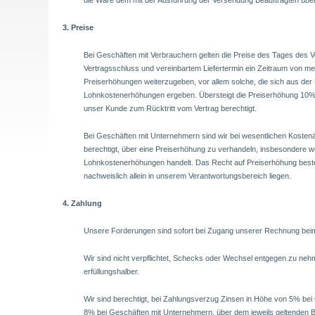
die Ware dem mit der Ausführung der Versendung Beauftragten üb
3. Preise
Bei Geschäften mit Verbrauchern gelten die Preise des Tages des 
Vertragsschluss und vereinbartem Liefertermin ein Zeitraum von meh
Preiserhöhungen weiterzugeben, vor allem solche, die sich aus der
Lohnkostenerhöhungen ergeben. Übersteigt die Preiserhöhung 10% d
unser Kunde zum Rücktritt vom Vertrag berechtigt.
Bei Geschäften mit Unternehmern sind wir bei wesentlichen Kosten
berechtigt, über eine Preiserhöhung zu verhandeln, insbesondere w
Lohnkostenerhöhungen handelt. Das Recht auf Preiserhöhung beste
nachweislich allein in unserem Verantwortungsbereich liegen.
4. Zahlung
Unsere Forderungen sind sofort bei Zugang unserer Rechnung beim
Wir sind nicht verpflichtet, Schecks oder Wechsel entgegen zu neh
erfüllungshalber.
Wir sind berechtigt, bei Zahlungsverzug Zinsen in Höhe von 5% bei
8% bei Geschäften mit Unternehmern, über dem jeweils geltenden B