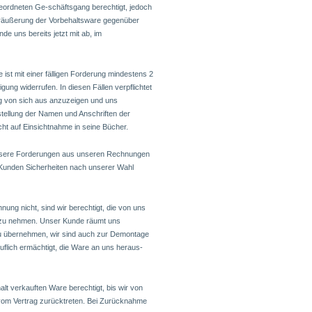
eordneten Ge-schäftsgang berechtigt, jedoch
eräußerung der Vorbehaltsware gegenüber
e uns bereits jetzt mit ab, im
 ist mit einer fälligen Forderung mindestens 2
gung widerrufen. In diesen Fällen verpflichtet
ng von sich aus anzuzeigen und uns
tstellung der Namen und Anschriften der
ht auf Einsichtnahme in seine Bücher.
 unsere Forderungen aus unseren Rechnungen
 Kunden Sicherheiten nach unserer Wahl
ung nicht, sind wir berechtigt, die von uns
itz zu nehmen. Unser Kunde räumt uns
zu übernehmen, wir sind auch zur Demontage
uflich ermächtigt, die Ware an uns heraus-
lt verkauften Ware berechtigt, bis wir von
om Vertrag zurücktreten. Bei Zurücknahme