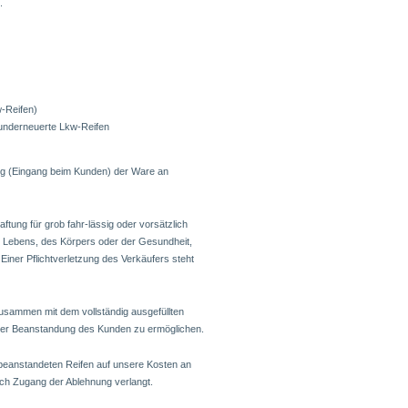
.
-Reifen)
runderneuerte Lkw-Reifen
ung (Eingang beim Kunden) der Ware an
aftung für grob fahr-lässig oder vorsätzlich
s Lebens, des Körpers oder der Gesundheit,
 Einer Pflichtverletzung des Verkäufers steht
zusammen mit dem vollständig ausgefüllten
der Beanstandung des Kunden zu ermöglichen.
eanstandeten Reifen auf unsere Kosten an
ch Zugang der Ablehnung verlangt.