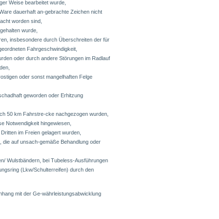
iger Weise bearbeitet wurde,
 Ware dauerhaft an-gebrachte Zeichen nicht
acht worden sind,
ngehalten wurde,
ren, insbesondere durch Überschreiten der für
ugeordneten Fahrgeschwindigkeit,
urden oder durch andere Störungen im Radlauf
rden,
, rostigen oder sonst mangelhaften Felge
schadhaft geworden oder Erhitzung
ach 50 km Fahrstre-cke nachgezogen wurden,
se Notwendigkeit hingewiesen,
ritten im Freien gelagert wurden,
n, die auf unsach-gemäße Behandlung oder
en/ Wulstbändern, bei Tubeless-Ausführungen
ngsring (Lkw/Schulterreifen) durch den
nhang mit der Ge-währleistungsabwicklung