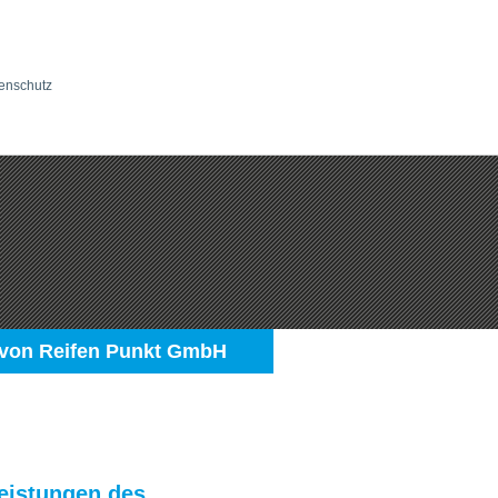
enschutz
 von Reifen Punkt GmbH
leistungen des