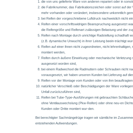
die von uns gelieferte Ware von anderen repariert oder in sonst
die Fabriknummer, das Fabrikationszeichen oder sonst auf der
mehr vorhanden oder verändert, insbesondere unkenntlich gem
bei Reifen der vorgeschriebene Luftdruck nachweislich nicht ei
Reifen einer vorschriftswidrigen Beanspruchung ausgesetzt wa
die Reifengröße und Reifenart zulässigen Belastung und der z
Reifen nach Montage durch unrichtige Radstellung schadhaft w
(z.B. dynamische Unwucht) in ihrer Leistung beein-trächtigt wu
Reifen auf einer ihnen nicht zugeordneten, nicht lehrenhaltigen
montiert werden,
Reifen durch äußere Einwirkung oder mechanische Verletzung 
ausgesetzt worden sind,
bei einem Radwechsel die Radmuttern oder Schrauben nicht n
vorausgesetzt, wir haben unseren Kunden bei Lieferung auf die
Reifen vor der Montage vom Kunden oder von ihm beauftragten D
natürlicher Verschleiß oder Beschädigungen der Ware vorliege
Unfall zurückzuführen sind,
Reifen bei Tube-Type-Ausführungen mit gebrauchten Schläuch
ohne Ventilauswechslung (Pkw-Reifen) oder ohne neu-en Dichtu
Kunden oder Dritte montiert wur-den.
Bei berechtigter Sachmängelrüge tragen wir sämtliche im Zusamme
entstehenden Aufwendungen.