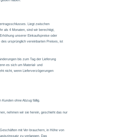
ergeben haben.
Vertragsschlusses. Liegt zwischen
r als 4 Monaten, sind wir berechtigt,
 Erhöhung unserer Einkaufspreise oder
es ursprünglich vereinbarten Preises, ist
änderungen bis zum Tag der Lieferung
enn es sich um Material- und
ht nicht, wenn Lieferverzögerungen
 Kunden ohne Abzug fällig.
men, nehmen wir sie herein, geschieht das nur
 Geschäften mit Ver-brauchern, in Höhe von
asiszinssatz zu verlangen. Das