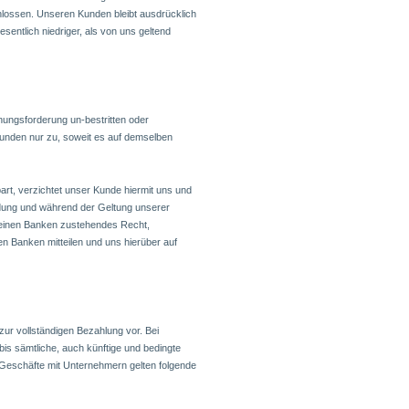
lossen. Unseren Kunden bleibt ausdrücklich
sentlich niedriger, als von uns geltend
nungsforderung un-bestritten oder
 Kunden nur zu, soweit es auf demselben
art, verzichtet unser Kunde hiermit uns und
dung und während der Geltung unserer
einen Banken zustehendes Recht,
n Banken mitteilen und uns hierüber auf
zur vollständigen Bezahlung vor. Bei
is sämtliche, auch künftige und bedingte
 Geschäfte mit Unternehmern gelten folgende