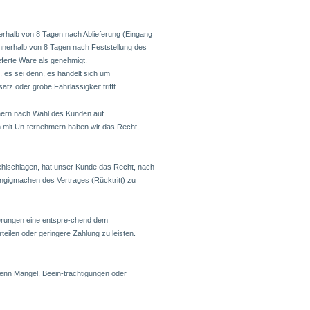
rhalb von 8 Tagen nach Ablieferung (Eingang
innerhalb von 8 Tagen nach Feststellung des
ieferte Ware als genehmigt.
es sei denn, es handelt sich um
z oder grobe Fahrlässigkeit trifft.
hern nach Wahl des Kunden auf
n mit Un-ternehmern haben wir das Recht,
fehlschlagen, hat unser Kunde das Recht, nach
gigmachen des Vertrages (Rücktritt) zu
eferungen eine entspre-chend dem
eilen oder geringere Zahlung zu leisten.
nn Mängel, Beein-trächtigungen oder