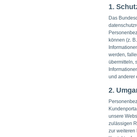
1. Schut
Das Bundesd
datenschutz
Personenbezo
können (z. B
Informationen
werden, falle
übermitteln,
Information
und anderer 
2. Umgan
Personenbez
Kundenportal
unsere Websi
zulässigen R
zur weiteren