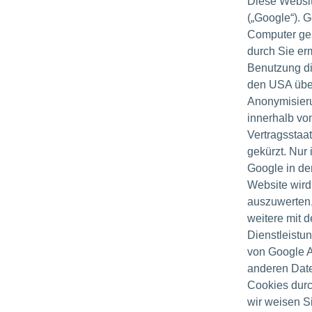
Diese Websit
(„Google“). G
Computer ges
durch Sie er
Benutzung di
den USA übert
Anonymisieru
innerhalb vo
Vertragsstaa
gekürzt. Nur
Google in de
Website wird
auszuwerten,
weitere mit 
Dienstleistu
von Google A
anderen Dat
Cookies durc
wir weisen Si