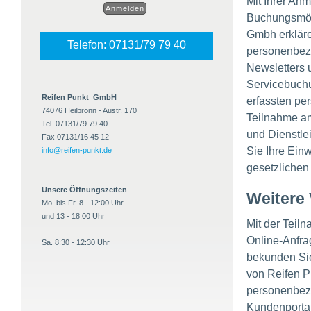
Mit Ihrer An
Buchungsmög
Gmbh erkläre
Telefon: 07131/79 79 40
personenbez
Newsletters 
Servicebuchu
Reifen Punkt GmbH
erfassten pe
74076 Heilbronn - Austr. 170
Teilnahme am
Tel. 07131/79 79 40
und Dienstle
Fax 07131/16 45 12
Sie Ihre Einw
info@reifen-punkt.de
gesetzlichen
Unsere Öffnungszeiten
Weitere
Mo. bis Fr. 8 - 12:00 Uhr
und 13 - 18:00 Uhr
Mit der Teil
Online-Anfra
Sa. 8:30 - 12:30 Uhr
bekunden Sie
von Reifen P
personenbezo
Kundenportal